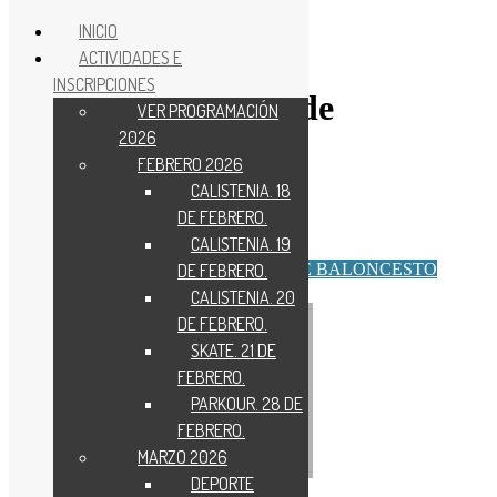
INICIO
ACTIVIDADES E
Ir
INSCRIPCIONES
al
Baloncesto 3×3. 30 de
VER PROGRAMACIÓN
contenido
2026
septiembre de 2023
FEBRERO 2026
CALISTENIA. 18
DE FEBRERO.
CALISTENIA. 19
VER TODAS LAS JORNADAS DE BALONCESTO
DE FEBRERO.
CALISTENIA. 20
DE FEBRERO.
SKATE. 21 DE
FEBRERO.
PARKOUR. 28 DE
FEBRERO.
MARZO 2026
DEPORTE