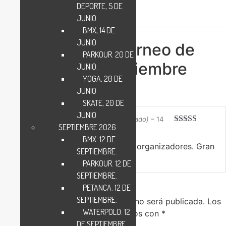
DEPORTE, 5 DE
Valoraciones (1)
JUNIO
BMX, 14 DE
JUNIO
1 valoración en
Torneo de
PARKOUR. 20 DE
Pádel. 23 de septiembre
JUNIO.
YOGA, 20 DE
2023
JUNIO
SKATE, 20 DE
JUNIO
Carlos
(propietario verificado)
–
14
SEPTIEMBRE 2026
de septiembre de 2023
Valorado en
BMX. 12 DE
5
de 5
Muchas gracias a los organizadores. Gran
SEPTIEMBRE.
iniciativa!!
PARKOUR. 12 DE
SEPTIEMBRE.
PETANCA. 12 DE
Añadir una valoración
SEPTIEMBRE.
Tu dirección de correo electrónico no será publicada.
Los
WATERPOLO. 12
campos obligatorios están marcados con
*
DE SEPTIEMBRE.