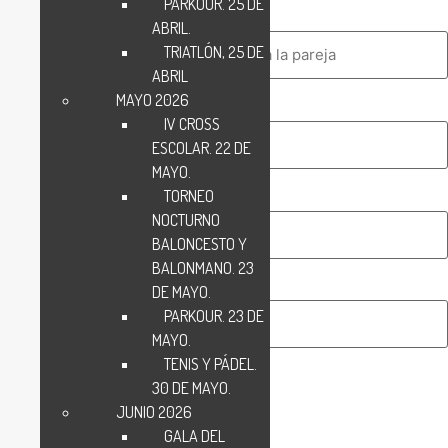
PARKOUR. 25 DE
Nombre y apellidos
(Obligatorio)
ABRIL.
TRIATLÓN, 25 DE
ABRIL
MAYO 2026
Sexo
(Obligatorio)
IV CROSS
ESCOLAR. 22 DE
MAYO.
Edad
TORNEO
(Obligatorio)
NOCTURNO
BALONCESTO Y
BALONMANO. 23
Teléfono
(Obligatorio)
DE MAYO.
PARKOUR. 23 DE
MAYO.
TENIS Y PÁDEL.
30 DE MAYO.
Añadir Inscripción
JUNIO 2026
GALA DEL