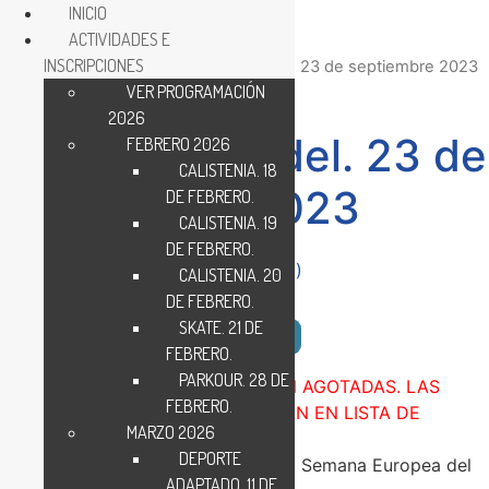
INICIO
ACTIVIDADES E
INSCRIPCIONES
Inicio
/
Inscripciones
/ Torneo de Pádel. 23 de septiembre 2023
VER PROGRAMACIÓN
2026
Torneo de Pádel. 23 de
FEBRERO 2026
CALISTENIA. 18
septiembre 2023
DE FEBRERO.
CALISTENIA. 19
DE FEBRERO.
(
1
valoración de usuario)
CALISTENIA. 20
Valorado
1
DE FEBRERO.
5.00
sobre 5
SKATE. 21 DE
basado en
VER IMÁGENES DE LAS JORNADAS
puntuación
FEBRERO.
de cliente
PARKOUR. 28 DE
IMPORTANTE:
LAS PLAZAS ESTÁN AGOTADAS. LAS
FEBRERO.
NUEVAS INSCRIPCIONES ENTRARÁN EN LISTA DE
MARZO 2026
ESPERA.
DEPORTE
FECHA:
23
de septiembre de 2023. Semana Europea del
ADAPTADO. 11 DE