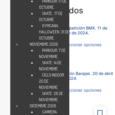
PARKOUR. 17 DE
OCTUBRE.
Eventos relacionados
SKATE.. 17 DE
OCTUBRE.
GYMCANA
Petanca Infantil / Jornada
Competición BMX. 11 de
HALLOWEEN. 31 DE
de Puertas Abiertas. 24 de
mayo de 2024.
septiembre 2023
OCTUBRE.
NOVIEMBRE 2026
Seleccionar opciones
Seleccionar opciones
PARKOUR. 7 DE
NOVIEMBRE.
SKATE. 14 DE
NOVIEMBRE.
Jornadas de Skate. 7, 14 y
Triatlón Barajas. 20 de abril
CICLO INDOOR.
21 de octubre.
de 2024.
20 DE
NOVIEMBRE.
Seleccionar opciones
Valorado en
SKATE. 28 DE
5.00
Seleccionar opciones
de 5
NOVIEMBRE.
DICIEMBRE 2026
CARRERA