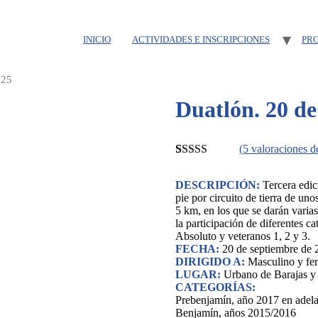
INICIO
ACTIVIDADES E INSCRIPCIONES
PR
025
Duatlón. 20 de
(
5
valoraciones d
Valorado
5
5.00
sobre 5
DESCRIPCIÓN:
Tercera edic
basado en
pie por circuito de tierra de un
puntuaciones
5 km, en los que se darán varias
de clientes
la participación de diferentes c
Absoluto y veteranos 1, 2 y 3.
FECHA:
20 de septiembre de 
DIRIGIDO A:
Masculino y fem
LUGAR:
Urbano de Barajas y c
CATEGORÍAS:
Prebenjamín, año 2017 en adela
Benjamín, años 2015/2016