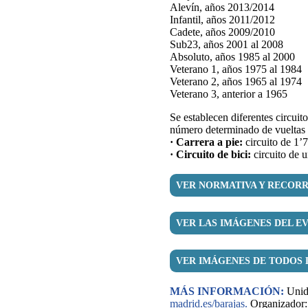
Alevín, años 2013/2014
Infantil, años 2011/2012
Cadete, años 2009/2010
Sub23, años 2001 al 2008
Absoluto, años 1985 al 2000
Veterano 1, años 1975 al 1984
Veterano 2, años 1965 al 1974
Veterano 3, anterior a 1965
Se establecen diferentes circuit
número determinado de vueltas a
· Carrera a pie:
circuito de 1’7
· Circuito de bici:
circuito de 
VER NORMATIVA Y RECORR
VER LAS IMÁGENES DEL E
VER IMÁGENES DE TODOS 
MÁS INFORMACIÓN:
Unida
madrid.es/barajas.
Organizador: