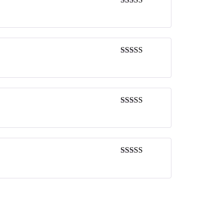
Valorado en
5
de 5
Valorado en
5
de 5
Valorado en
5
de 5
Valorado en
5
de 5