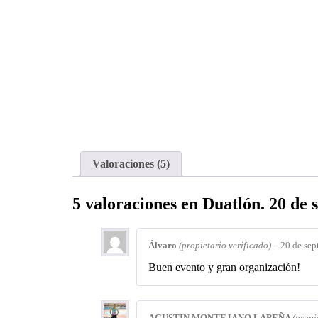
Valoraciones (5)
5 valoraciones en
Duatlón. 20 de 
Álvaro
(propietario verificado)
–
20 de sep
Buen evento y gran organización!
AGUSTIN MONTEJANO LAPEÑA
(propi