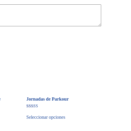
e
Jornadas de Parkour
Valorado
en
Seleccionar opciones
4.00
de 5