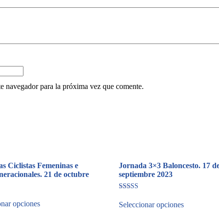
te navegador para la próxima vez que comente.
s Ciclistas Femeninas e
Jornada 3×3 Baloncesto. 17 d
neracionales. 21 de octubre
septiembre 2023
Valorado
en
onar opciones
Seleccionar opciones
4.00
de 5