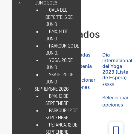
JUNIO 2026
GALA DEL
DEPORTE, 5 DE
JUNIO
BMX, 14 DE
Eventos relacionados
JUNIO
PARKOUR. 20 DE
JUNIO.
Jornada
Yincana
Jornadas
Día
YOGA, 20 DE
3×3
Urbana. 30
de
Internacional
Baloncesto.
de
Calistenia
del Yoga
JUNIO
30 de
septiembre
2023 (Lista
SKATE, 20 DE
septiembre
2023
de Espera)
Seleccionar
JUNIO
2023
opciones
SEPTIEMBRE 2026
Seleccionar
Valorado en
5.00
BMX. 12 DE
Seleccionar
Seleccionar
opciones
de 5
SEPTIEMBRE.
opciones
opciones
PARKOUR. 12 DE
SEPTIEMBRE.
PETANCA. 12 DE
SEPTIEMBRE.