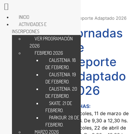
INICIO
Inicio
/
Inscripciones
/ Jornadas de Deporte Adaptado 2026
ACTIVIDADES E
Jornadas
INSCRIPCIONES
VER PROGRAMACIÓN
de
2026
FEBRERO 2026
Deporte
CALISTENIA. 18
DE FEBRERO.
Adaptado
CALISTENIA. 19
DE FEBRERO.
2026
CALISTENIA. 20
DE FEBRERO.
SKATE. 21 DE
FECHAS:
FEBRERO.
Miércoles, 11 de marzo de
PARKOUR. 28 DE
2026. De 9,30 a 12,30 hs.
FEBRERO.
Miércoles, 22 de abril de
MARZO 2026