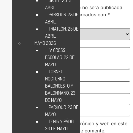
SKATE. 25 DE
Adaptado 2026”
ABRIL.
Tu dirección de correo electrónico no será publicada.
PARKOUR. 25 DE
Los campos obligatorios están marcados con
*
ABRIL.
Tu puntuación
*
TRIATLÓN, 25 DE
ABRIL
MAYO 2026
Tu valoración
*
IV CROSS
ESCOLAR. 22 DE
MAYO.
TORNEO
Nombre
*
NOCTURNO
BALONCESTO Y
BALONMANO. 23
DE MAYO.
Correo electrónico
*
PARKOUR. 23 DE
MAYO.
TENIS Y PÁDEL.
Guarda mi nombre, correo electrónico y web en este
30 DE MAYO.
navegador para la próxima vez que comente.