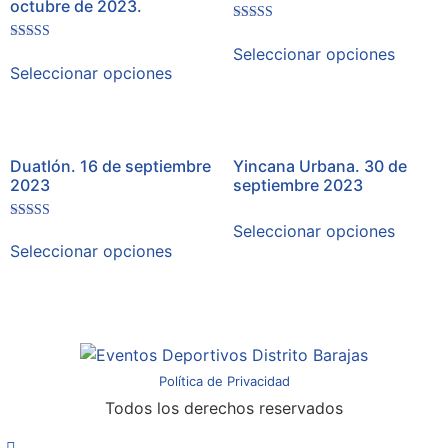
octubre de 2023.
Valorado
en
Seleccionar opciones
Valorado en
4.00
5.00
Seleccionar opciones
de 5
de 5
Duatlón. 16 de septiembre
Yincana Urbana. 30 de
2023
septiembre 2023
Seleccionar opciones
Valorado en
5.00
Seleccionar opciones
de 5
Política de Privacidad
Todos los derechos reservados