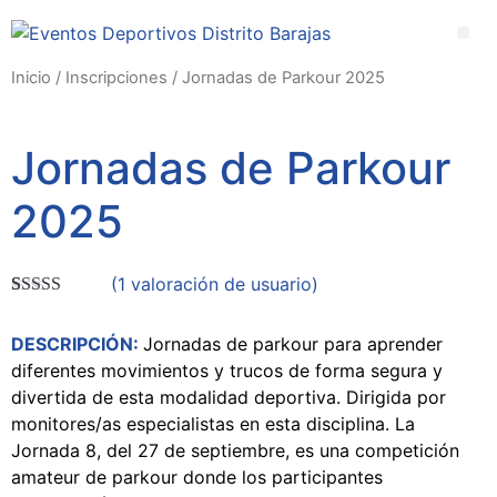
Ir
al
Me
contenido
TORNEO NOCTURNO BALONCESTO Y BALONMANO. 23 DE MAYO.
PUERTAS ABIERTAS PIRAGÜISMO, 14 DE SEPTIEMBRE
BALONCESTO 3X3 Y SILLA DE RUEDAS, 27 DE SEPTIEMBRE
TORNEO DE PETANCA FAMILIAR. 14 DE SEPTIEMBRE.
SEMANA EUROPEA DEL DEPORTE. 20 AL 28 DE SEPTIEMBRE.
JORNADAS CICLISTAS FEMENINAS. 28 DE SEPTIEMBRE.
YINCANA DEPORTIVA HALLOWEEN. 2 DE NOVIEMBRE.
JORNADAS CALISTENIA Y BMX-FLAT. 16 DE SEPTIEMBRE.
JORNADA BALONCESTO 3X3. 17 DE SEPTIEMBRE 2023.
JORNADAS CICLISTAS FEMENINAS E INTERGENERACIONALES. 23 DE SEPTIEMBRE
JORNADA BALONCESTO 3X3. 30 DE SEPTIEMBRE 2023.
JORNADAS CALISTENIA Y BMX-FLAT. 7 Y 21 DE OCTUBRE.
JORNADAS CICLISTAS FEMENINAS E INTERGENERACIONALES. 21 DE OCTUBRE.
Inicio
/
Inscripciones
/ Jornadas de Parkour 2025
Jornadas de Parkour
2025
(
1
valoración de usuario)
Valorado
1
5.00
sobre 5
DESCRIPCIÓN:
Jornadas de parkour para aprender
basado en
puntuación
diferentes movimientos y trucos de forma segura y
de cliente
divertida de esta modalidad deportiva. Dirigida por
monitores/as especialistas en esta disciplina. La
Jornada 8, del 27 de septiembre, es una competición
amateur de parkour donde los participantes