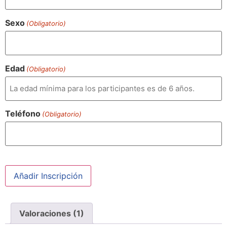
Sexo
(Obligatorio)
Edad
(Obligatorio)
Teléfono
(Obligatorio)
Jornadas
Añadir Inscripción
de
Parkour
2025
cantidad
Valoraciones (1)