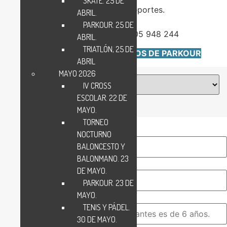
SKATE. 25 DE
MÁS INFORMACIÓN:
Unidad de Deportes.
ABRIL.
bar.deportes@madrid.es
PARKOUR. 25 DE
madrid.es/barajas
.
Organizador: 605 948 244
ABRIL.
TRIATLÓN, 25 DE
IMÁGENES DE TODOS LOS EVENTOS DE PARKOUR
ABRIL
MAYO 2026
Fecha
IV CROSS
ESCOLAR. 22 DE
MAYO.
TORNEO
Nombre y apellidos
(Obligatorio)
NOCTURNO
BALONCESTO Y
BALONMANO. 23
Sexo
(Obligatorio)
DE MAYO.
PARKOUR. 23 DE
MAYO.
Edad
(Obligatorio)
TENIS Y PÁDEL.
30 DE MAYO.