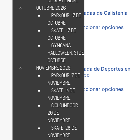
DE SEPTIEMBRE.
OCTUBRE 2026
Jornada 3×3 Baloncesto. 17
Jornadas de Calistenia
PARKOUR. 17 DE
de septiembre 2023
OCTUBRE.
Seleccionar opciones
SKATE.. 17 DE
Valorado
en
OCTUBRE.
Seleccionar opciones
4.00
GYMCANA
de 5
HALLOWEEN. 31 DE
OCTUBRE.
NOVIEMBRE 2026
Torneo Navidad de Pádel.
Jornada de Deportes en
16 de diciembre 2023
Equipo
PARKOUR. 7 DE
NOVIEMBRE.
Seleccionar opciones
Seleccionar opciones
SKATE. 14 DE
NOVIEMBRE.
CICLO INDOOR.
20 DE
Política de Privacidad
NOVIEMBRE.
Todos los derechos reservados
SKATE. 28 DE
NOVIEMBRE.