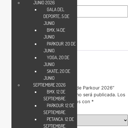
Teléfono
(Obligatorio)
JUNIO 2026
GALA DEL
DEPORTE, 5 DE
JUNIO
Añadir Inscripción
BMX, 14 DE
JUNIO
PARKOUR. 20 DE
Valoraciones (0)
JUNIO.
YOGA, 20 DE
Valoraciones
JUNIO
SKATE, 20 DE
No hay valoraciones aún.
JUNIO
SEPTIEMBRE 2026
Sé el primero en valorar “Jornadas de Parkour 2026”
BMX. 12 DE
Tu dirección de correo electrónico no será publicada.
Los
SEPTIEMBRE.
campos obligatorios están marcados con
*
PARKOUR. 12 DE
Tu puntuación
*
SEPTIEMBRE.
PETANCA. 12 DE
SEPTIEMBRE.