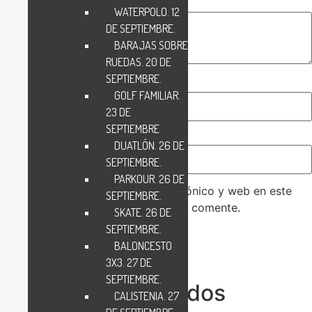
Tu valoración
*
WATERPOLO. 12
DE SEPTIEMBRE.
BARAJAS SOBRE
RUEDAS. 20 DE
SEPTIEMBRE.
Nombre
*
GOLF FAMILIAR.
23 DE
SEPTIEMBRE
Correo electrónico
*
DUATLÓN. 26 DE
SEPTIEMBRE.
PARKOUR. 26 DE
Guarda mi nombre, correo electrónico y web en este
SEPTIEMBRE.
navegador para la próxima vez que comente.
SKATE. 26 DE
SEPTIEMBRE.
BALONCESTO
3X3. 27 DE
SEPTIEMBRE.
Eventos relacionados
CALISTENIA. 27