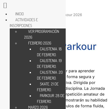
INICIO
Inicio
/
Inscripciones
/ Jornadas de Parkour 2026
ACTIVIDADES E
INSCRIPCIONES
VER PROGRAMACIÓN
2026
Jornadas de Parkour
FEBRERO 2026
CALISTENIA. 18
2026
DE FEBRERO.
CALISTENIA. 19
DE FEBRERO.
DESCRIPCIÓN:
Jornadas de parkour para aprender
CALISTENIA. 20
diferentes movimientos y trucos de forma segura y
DE FEBRERO.
divertida de esta modalidad deportiva. Dirigida por
SKATE. 21 DE
monitores/as especialistas en esta disciplina. La Jornada
FEBRERO.
8, del 26 de septiembre, es una competición amateur de
PARKOUR. 28 DE
parkour donde los participantes demostrarán su habilidad
FEBRERO.
para desplazarse superando obstáculos de forma fluida,
MARZO 2026