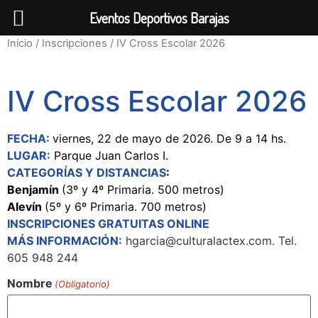
Eventos Deportivos Barajas
Inicio
/
Inscripciones
/ IV Cross Escolar 2026
IV Cross Escolar 2026
FECHA:
viernes, 22 de mayo de 2026. De 9 a 14 hs.
LUGAR:
Parque Juan Carlos I.
CATEGORÍAS Y DISTANCIAS
:
Benjamín
(3º y 4º Primaria. 500 metros)
Alevín
(5º y 6º Primaria. 700 metros)
INSCRIPCIONES GRATUITAS ONLINE
MÁS INFORMACIÓN:
hgarcia@culturalactex.com. Tel.
605 948 244
Nombre
(Obligatorio)